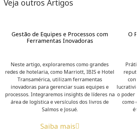
Veja outros Artigos
Gestão de Equipes e Processos com
O Po
Ferramentas Inovadoras
Neste artigo, exploraremos como grandes
Prátic
redes de hotelaria, como Marriott, IBIS e Hotel
reputa
Transamérica, utilizam ferramentas
contr
inovadoras para gerenciar suas equipes e
lucrativid
processos. Integraremos insights de líderes na
o poder d
área de logística e versículos dos livros de
como em
Salmos e Josué.
éti
Saiba mais