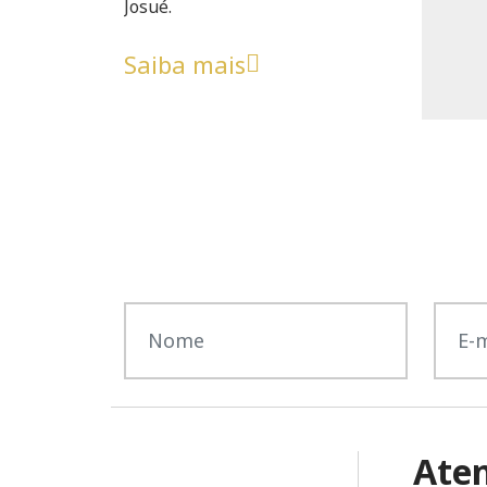
Josué.
Saiba mais
Ate