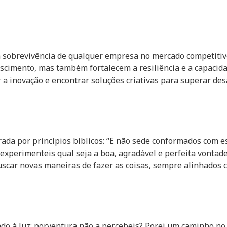
a sobrevivência de qualquer empresa no mercado competitivo
cimento, mas também fortalecem a resiliência e a capacida
a inovação e encontrar soluções criativas para superar des
rada por princípios bíblicos: “E não sede conformados com
xperimenteis qual seja a boa, agradável e perfeita vontade 
uscar novas maneiras de fazer as coisas, sempre alinhados 
ndo à luz; porventura não a percebeis? Porei um caminho no d