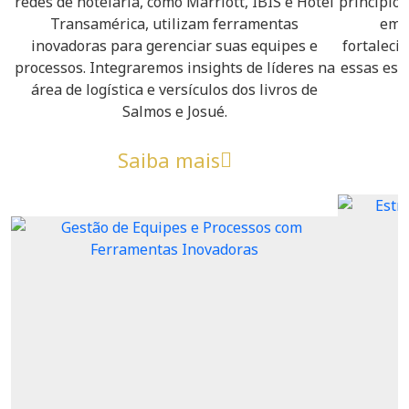
redes de hotelaria, como Marriott, IBIS e Hotel
princípios
Transamérica, utilizam ferramentas
em 
inovadoras para gerenciar suas equipes e
fortaleci
processos. Integraremos insights de líderes na
essas est
área de logística e versículos dos livros de
Salmos e Josué.
Saiba mais