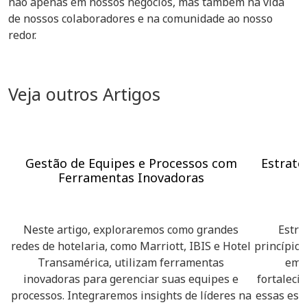
não apenas em nossos negócios, mas também na vida
de nossos colaboradores e na comunidade ao nosso
redor.
Veja outros Artigos
Gestão de Equipes e Processos com
Estraté
Ferramentas Inovadoras
Neste artigo, exploraremos como grandes
Estra
redes de hotelaria, como Marriott, IBIS e Hotel
princípios
Transamérica, utilizam ferramentas
em 
inovadoras para gerenciar suas equipes e
fortaleci
processos. Integraremos insights de líderes na
essas est