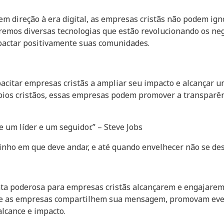
 direção à era digital, as empresas cristãs não podem ign
remos diversas tecnologias que estão revolucionando os neg
pactar positivamente suas comunidades.
pacitar empresas cristãs a ampliar seu impacto e alcançar u
ípios cristãos, essas empresas podem promover a transparênc
e um líder e um seguidor.” – Steve Jobs
inho em que deve andar, e até quando envelhecer não se desv
nta poderosa para empresas cristãs alcançarem e engajare
ue as empresas compartilhem sua mensagem, promovam even
alcance e impacto.